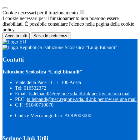
Cookie necessari per il funzionamento
I cookie necessari per il funzionamento non possono essere
disabilitati. È possibile consultare l'elenco nella pagina della cookie
policy.
Accetta tutti
Salva le preferenze
Istituzione Scolastica “Luigi Einaudi”
Contatti
Istituzione Scolastica “Luigi Einaudi”
Viale della Pace 11 - 11100 Aosta
Tel:
016532372
Email:
is-leinaudi@regione.vda.it
Link per inviare una mail
PEC:
is-leinaudi@pec.regione.vda.it
Link per inviare una mail
C.F.: 91040710070
Codice Meccanografico: AOIP003000
Sezione Link Utili