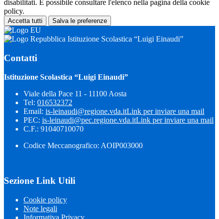
disabilitati. È possibile consultare l'elenco nella pagina della cookie
policy.
Accetta tutti
Salva le preferenze
Istituzione Scolastica “Luigi Einaudi”
Contatti
Istituzione Scolastica “Luigi Einaudi”
Viale della Pace 11 - 11100 Aosta
Tel:
016532372
Email:
is-leinaudi@regione.vda.it
Link per inviare una mail
PEC:
is-leinaudi@pec.regione.vda.it
Link per inviare una mail
C.F.: 91040710070
Codice Meccanografico: AOIP003000
Sezione Link Utili
Cookie policy
Note legali
Informativa Privacy