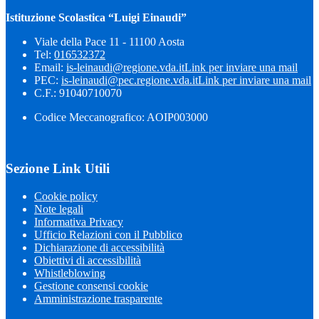
Istituzione Scolastica “Luigi Einaudi”
Viale della Pace 11 - 11100 Aosta
Tel:
016532372
Email:
is-leinaudi@regione.vda.it
Link per inviare una mail
PEC:
is-leinaudi@pec.regione.vda.it
Link per inviare una mail
C.F.: 91040710070
Codice Meccanografico: AOIP003000
Sezione Link Utili
Cookie policy
Note legali
Informativa Privacy
Ufficio Relazioni con il Pubblico
Dichiarazione di accessibilità
Obiettivi di accessibilità
Whistleblowing
Gestione consensi cookie
Amministrazione trasparente