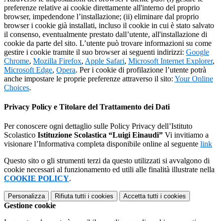
preferenze relative ai cookie direttamente all'interno del proprio
browser, impedendone l’installazione; (ii) eliminare dal proprio
browser i cookie già installati, incluso il cookie in cui è stato salvato
il consenso, eventualmente prestato dall’utente, all'installazione di
cookie da parte del sito. L’utente può trovare informazioni su come
gestire i cookie tramite il suo browser ai seguenti indirizzi:
Google
Chrome
,
Mozilla Firefox
,
Apple Safari
,
Microsoft Internet Explorer
,
Microsoft Edge
,
Opera
. Per i cookie di profilazione l’utente potrà
anche impostare le proprie preferenze attraverso il sito:
Your Online
Choices
.
Privacy Policy e Titolare del Trattamento dei Dati
Per conoscere ogni dettaglio sulle Policy Privacy dell’Istituto
Scolastico
Istituzione Scolastica “Luigi Einaudi”
Vi invitiamo a
visionare l’Informativa completa disponibile online al seguente
link
Questo sito o gli strumenti terzi da questo utilizzati si avvalgono di
cookie necessari al funzionamento ed utili alle finalità illustrate nella
COOKIE POLICY
.
Personalizza
Rifiuta tutti
i cookies
Accetta tutti
i cookies
Gestione cookie