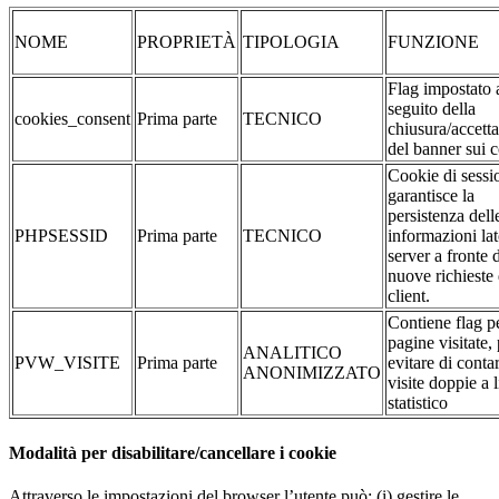
NOME
PROPRIETÀ
TIPOLOGIA
FUNZIONE
Flag impostato 
seguito della
cookies_consent
Prima parte
TECNICO
chiusura/accett
del banner sui 
Cookie di sessi
garantisce la
persistenza dell
PHPSESSID
Prima parte
TECNICO
informazioni la
server a fronte 
nuove richieste 
client.
Contiene flag pe
pagine visitate,
ANALITICO
PVW_VISITE
Prima parte
evitare di conta
ANONIMIZZATO
visite doppie a l
statistico
Modalità per disabilitare/cancellare i cookie
Attraverso le impostazioni del browser l’utente può: (i) gestire le