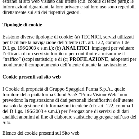
estranei al sito web visitato dall’utente (c.d. cookie di terze parti); le
informazioni riguardanti la loro privacy e sul loro uso sono reperibili
direttamente sui siti dei rispettivi gestori.
Tipologie di cookie
Esistono diverse tipologie di cookie: (a) TECNICI, servizi utilizzati
per facilitare la navigazione dell’utente (cfr. art. 122, comma 1 del
D.Lgs. 196/2003 e s.m.i.); (b)
ANALITICI
, impiegati per valutare
l’efficacia di un servizio fornito o per contribuire a misurarne il
“traffico” (scopi statistici); e di (c)
PROFILAZIONE
, adoperati per
monitorare il comportamento dell’utente durante la navigazione.
Cookie presenti sul sito web
I Cookie di proprietà di Gruppo Spaggiari Parma S.p.A., quale
fornitore della piattaforma Cloud SaaS “PrimaVisioneWeb” non
prevedono la registrazione di dati personali identificativi dell’utente,
ma solo la gestione di informazioni tecniche (cfr. art. 122, comma 1
del D.Lgs. 196/2003 e s.m.i.) per l’erogazione di servizi o di dati
analitici anonimi al fine di elaborare statistiche aggregate sull’uso del
Sito.
Elenco dei cookie presenti sul Sito web