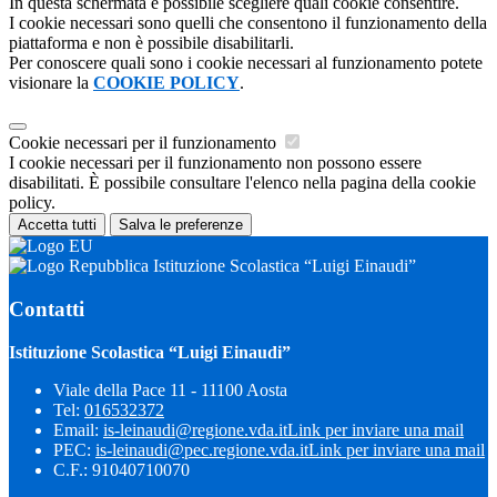
In questa schermata è possibile scegliere quali cookie consentire.
I cookie necessari sono quelli che consentono il funzionamento della
piattaforma e non è possibile disabilitarli.
Per conoscere quali sono i cookie necessari al funzionamento potete
visionare la
COOKIE POLICY
.
Cookie necessari per il funzionamento
I cookie necessari per il funzionamento non possono essere
disabilitati. È possibile consultare l'elenco nella pagina della cookie
policy.
Accetta tutti
Salva le preferenze
Istituzione Scolastica “Luigi Einaudi”
Contatti
Istituzione Scolastica “Luigi Einaudi”
Viale della Pace 11 - 11100 Aosta
Tel:
016532372
Email:
is-leinaudi@regione.vda.it
Link per inviare una mail
PEC:
is-leinaudi@pec.regione.vda.it
Link per inviare una mail
C.F.: 91040710070