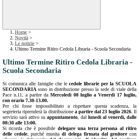
Home
>
Novità
>
Le notizie
>
Ultimo Termine Ritiro Cedola Libraria - Scuola Secondaria
Ultimo Termine Ritiro Cedola Libraria -
Scuola Secondaria
Si comunica alle famiglie ch
e le
cedole librarie per la SCUOLA
SECONDARIA
sono in distribuzione presso la sede di viale della
Pace n.11, a partire da
Mercoledì 08 luglio a Venerdì 17 luglio,
con orario 7.30-13.00.
Per chi fosse impossibilitato a rispettare questa scadenza, la
segreteria riprenderà la distribuzione
a partire dal 23 luglio 2026
. Il
servizio sarà attivo su
appuntamento
, dal
lunedì al venerdì, dalle
08:30 alle 13:00.
Si ricorda che è possibile
delegare una terza persona al ritiro
delle cedole
, purché munita
di delega firmata dal genitore
con