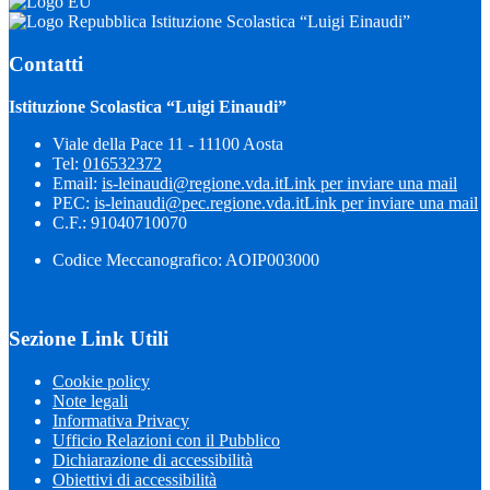
Istituzione Scolastica “Luigi Einaudi”
Contatti
Istituzione Scolastica “Luigi Einaudi”
Viale della Pace 11 - 11100 Aosta
Tel:
016532372
Email:
is-leinaudi@regione.vda.it
Link per inviare una mail
PEC:
is-leinaudi@pec.regione.vda.it
Link per inviare una mail
C.F.: 91040710070
Codice Meccanografico: AOIP003000
Sezione Link Utili
Cookie policy
Note legali
Informativa Privacy
Ufficio Relazioni con il Pubblico
Dichiarazione di accessibilità
Obiettivi di accessibilità