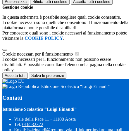
Personalizza
Rifiuta tutti
i cookies
Accetta tutti
i cookies
Gestione cookie
In questa schermata è possibile scegliere quali cookie consentire.
I cookie necessari sono quelli che consentono il funzionamento della
piattaforma e non è possibile disabilitarli.
Per conoscere quali sono i cookie necessari al funzionamento potete
visionare la
COOKIE POLICY
.
Cookie necessari per il funzionamento
I cookie necessari per il funzionamento non possono essere
disabilitati. È possibile consultare l'elenco nella pagina della cookie
policy.
Accetta tutti
Salva le preferenze
Istituzione Scolastica “Luigi Einaudi”
Contatti
Istituzione Scolastica “Luigi Einaudi”
Viale della Pace 11 - 11100 Aosta
Tel:
016532372
Email:
is-leinaudi@regione.vda.it
Link per inviare una mail