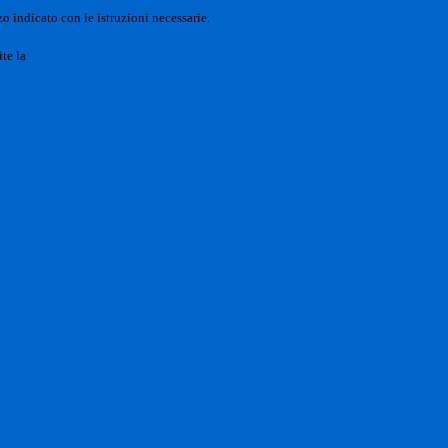
o indicato con le istruzioni necessarie.
ite la
Login Spaggiari