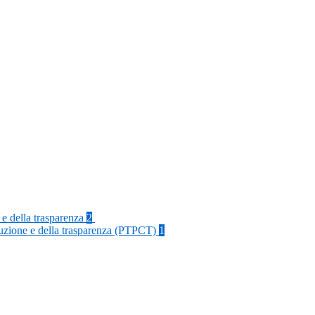
 e della trasparenza
2
rruzione e della trasparenza (PTPCT)
1