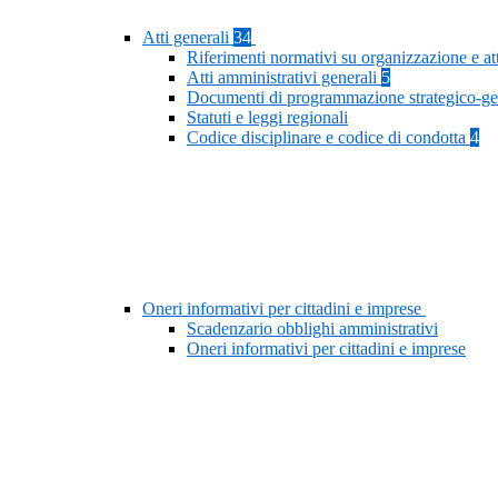
Atti generali
34
Riferimenti normativi su organizzazione e at
Atti amministrativi generali
5
Documenti di programmazione strategico-ge
Statuti e leggi regionali
Codice disciplinare e codice di condotta
4
Oneri informativi per cittadini e imprese
Scadenzario obblighi amministrativi
Oneri informativi per cittadini e imprese