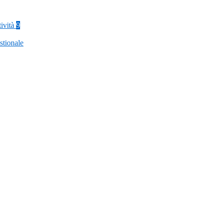
tività
9
stionale