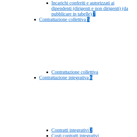
Incarichi conferiti e autorizzati ai
dipendenti (dirigenti e non dirigenti) (da
pubblicare in tabelle)
7
Contrattazione collettiva
5
Contrattazione collettiva
Contrattazione integrativa
6
Contratti integrativi
2
Costi contratti integrativi