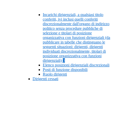
Incarichi dirigenziali, a qualsiasi titolo
conferiti, ivi inclusi quelli conferiti
discrezionalmente dall'organo di indirizzo
politico senza procedure pubbliche di
selezione e titolari di posizione
organizzativa con funzioni dirigenziali (da
pubblicare in tabelle che distinguano le
seguenti situazioni: dirigenti, dirigenti
individuati discrezionalmente, titolari di
posizione organizzativa con funzioni
dirigenziali)
3
Elenco posizioni dirigenziali discrezionali
Posti di funzione disponibili
Ruolo dirigenti
Dirigenti cessati