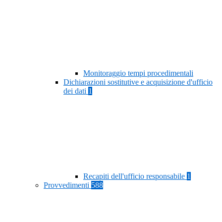
Monitoraggio tempi procedimentali
Dichiarazioni sostitutive e acquisizione d'ufficio
dei dati
1
Recapiti dell'ufficio responsabile
1
Provvedimenti
588