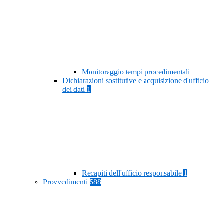
Monitoraggio tempi procedimentali
Dichiarazioni sostitutive e acquisizione d'ufficio
dei dati
1
Recapiti dell'ufficio responsabile
1
Provvedimenti
588