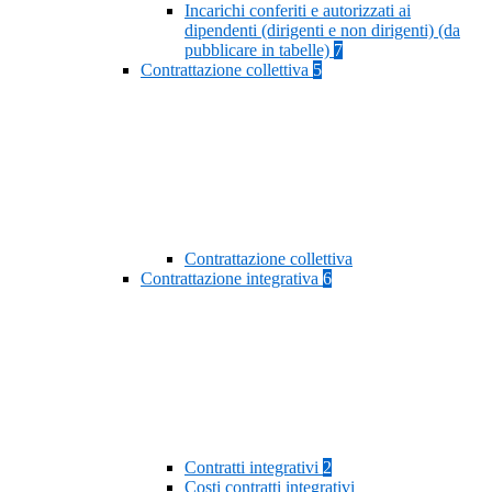
Incarichi conferiti e autorizzati ai
dipendenti (dirigenti e non dirigenti) (da
pubblicare in tabelle)
7
Contrattazione collettiva
5
Contrattazione collettiva
Contrattazione integrativa
6
Contratti integrativi
2
Costi contratti integrativi