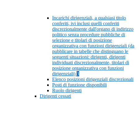
Incarichi dirigenziali, a qualsiasi titolo
conferiti, ivi inclusi quelli conferiti
discrezionalmente dall'organo di indirizzo
politico senza procedure pubbliche di
selezione e titolari di posizione
organizzativa con funzioni dirigenziali (da
pubblicare in tabelle che distinguano le
seguenti situazioni: dirigenti, dirigenti
individuati discrezionalmente, titolari di
posizione organizzativa con funzioni
dirigenziali)
3
Elenco posizioni dirigenziali discrezionali
Posti di funzione disponibili
Ruolo dirigenti
Dirigenti cessati