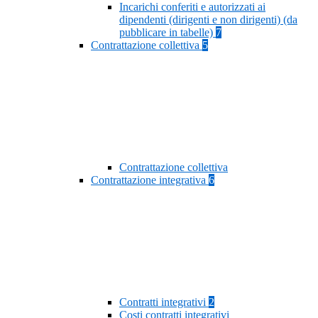
Incarichi conferiti e autorizzati ai
dipendenti (dirigenti e non dirigenti) (da
pubblicare in tabelle)
7
Contrattazione collettiva
5
Contrattazione collettiva
Contrattazione integrativa
6
Contratti integrativi
2
Costi contratti integrativi