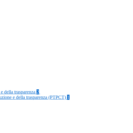
 e della trasparenza
2
rruzione e della trasparenza (PTPCT)
1