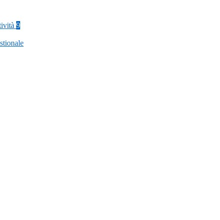
tività
9
stionale