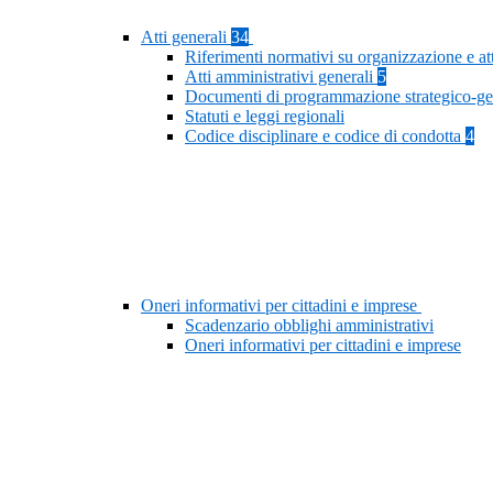
Atti generali
34
Riferimenti normativi su organizzazione e at
Atti amministrativi generali
5
Documenti di programmazione strategico-ge
Statuti e leggi regionali
Codice disciplinare e codice di condotta
4
Oneri informativi per cittadini e imprese
Scadenzario obblighi amministrativi
Oneri informativi per cittadini e imprese