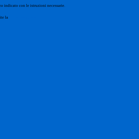
o indicato con le istruzioni necessarie.
ite la
Login Spaggiari