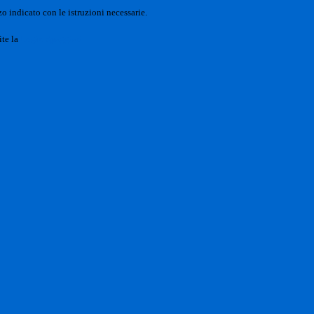
o indicato con le istruzioni necessarie.
ite la
Login Spaggiari