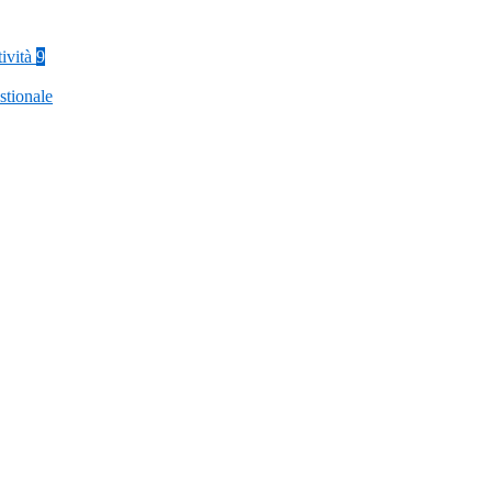
tività
9
stionale