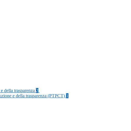
 e della trasparenza
2
rruzione e della trasparenza (PTPCT)
1