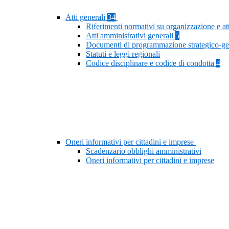
Atti generali
34
Riferimenti normativi su organizzazione e at
Atti amministrativi generali
5
Documenti di programmazione strategico-ge
Statuti e leggi regionali
Codice disciplinare e codice di condotta
4
Oneri informativi per cittadini e imprese
Scadenzario obblighi amministrativi
Oneri informativi per cittadini e imprese