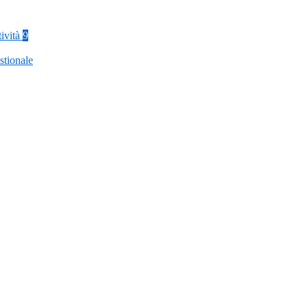
tività
9
stionale