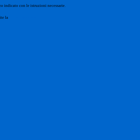
o indicato con le istruzioni necessarie.
ite la
Login Spaggiari