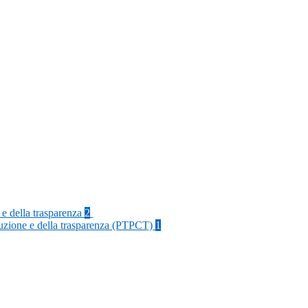
 e della trasparenza
2
rruzione e della trasparenza (PTPCT)
1