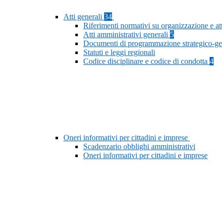
Atti generali
34
Riferimenti normativi su organizzazione e at
Atti amministrativi generali
5
Documenti di programmazione strategico-ge
Statuti e leggi regionali
Codice disciplinare e codice di condotta
4
Oneri informativi per cittadini e imprese
Scadenzario obblighi amministrativi
Oneri informativi per cittadini e imprese