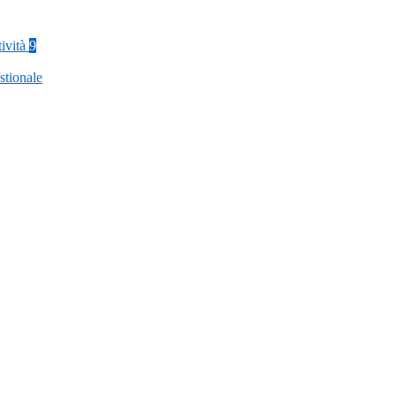
tività
9
stionale