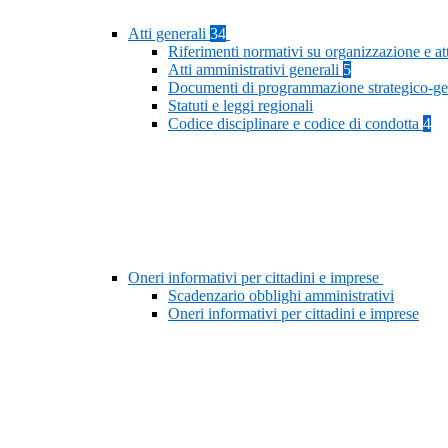
Atti generali
34
Riferimenti normativi su organizzazione e at
Atti amministrativi generali
5
Documenti di programmazione strategico-ge
Statuti e leggi regionali
Codice disciplinare e codice di condotta
4
Oneri informativi per cittadini e imprese
Scadenzario obblighi amministrativi
Oneri informativi per cittadini e imprese