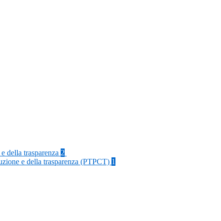
 e della trasparenza
2
rruzione e della trasparenza (PTPCT)
1