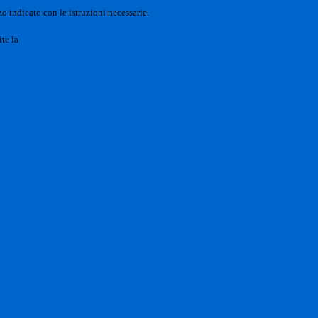
o indicato con le istruzioni necessarie.
ite la
Login Spaggiari