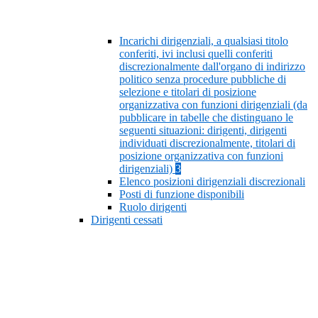
Incarichi dirigenziali, a qualsiasi titolo
conferiti, ivi inclusi quelli conferiti
discrezionalmente dall'organo di indirizzo
politico senza procedure pubbliche di
selezione e titolari di posizione
organizzativa con funzioni dirigenziali (da
pubblicare in tabelle che distinguano le
seguenti situazioni: dirigenti, dirigenti
individuati discrezionalmente, titolari di
posizione organizzativa con funzioni
dirigenziali)
3
Elenco posizioni dirigenziali discrezionali
Posti di funzione disponibili
Ruolo dirigenti
Dirigenti cessati