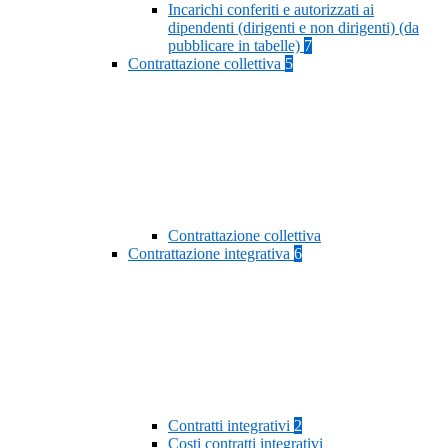
Incarichi conferiti e autorizzati ai
dipendenti (dirigenti e non dirigenti) (da
pubblicare in tabelle)
7
Contrattazione collettiva
5
Contrattazione collettiva
Contrattazione integrativa
6
Contratti integrativi
2
Costi contratti integrativi