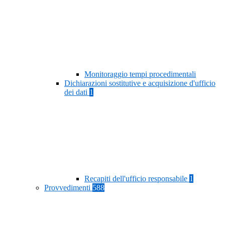
Monitoraggio tempi procedimentali
Dichiarazioni sostitutive e acquisizione d'ufficio
dei dati
1
Recapiti dell'ufficio responsabile
1
Provvedimenti
588