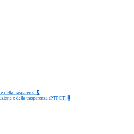
 e della trasparenza
2
rruzione e della trasparenza (PTPCT)
1