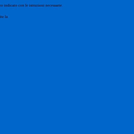
o indicato con le istruzioni necessarie.
ite la
Login Spaggiari