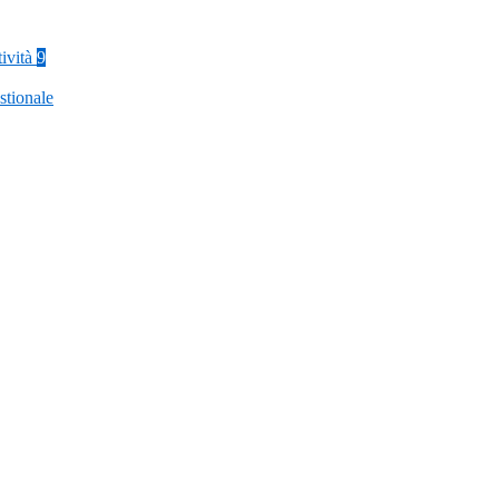
tività
9
stionale