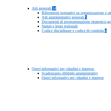
Atti generali
34
Riferimenti normativi su organizzazione e at
Atti amministrativi generali
5
Documenti di programmazione strategico-ge
Statuti e leggi regionali
Codice disciplinare e codice di condotta
4
Oneri informativi per cittadini e imprese
Scadenzario obblighi amministrativi
Oneri informativi per cittadini e imprese