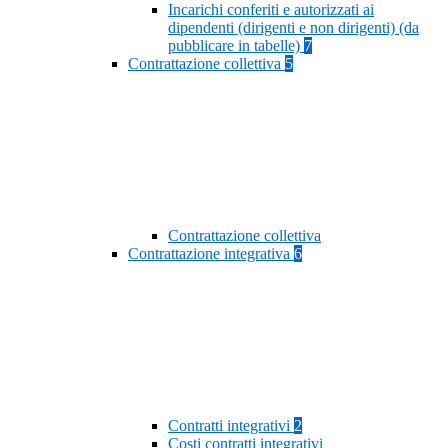
Incarichi conferiti e autorizzati ai
dipendenti (dirigenti e non dirigenti) (da
pubblicare in tabelle)
7
Contrattazione collettiva
5
Contrattazione collettiva
Contrattazione integrativa
6
Contratti integrativi
2
Costi contratti integrativi