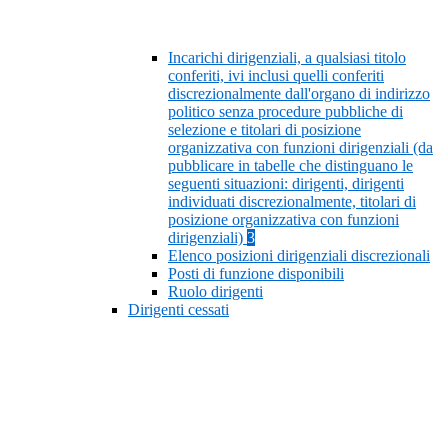
Incarichi dirigenziali, a qualsiasi titolo
conferiti, ivi inclusi quelli conferiti
discrezionalmente dall'organo di indirizzo
politico senza procedure pubbliche di
selezione e titolari di posizione
organizzativa con funzioni dirigenziali (da
pubblicare in tabelle che distinguano le
seguenti situazioni: dirigenti, dirigenti
individuati discrezionalmente, titolari di
posizione organizzativa con funzioni
dirigenziali)
3
Elenco posizioni dirigenziali discrezionali
Posti di funzione disponibili
Ruolo dirigenti
Dirigenti cessati