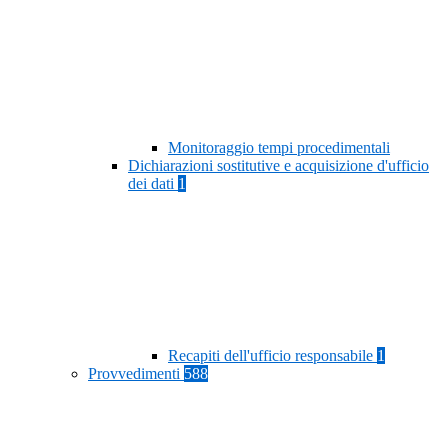
Monitoraggio tempi procedimentali
Dichiarazioni sostitutive e acquisizione d'ufficio
dei dati
1
Recapiti dell'ufficio responsabile
1
Provvedimenti
588