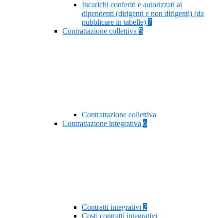
Incarichi conferiti e autorizzati ai
dipendenti (dirigenti e non dirigenti) (da
pubblicare in tabelle)
7
Contrattazione collettiva
5
Contrattazione collettiva
Contrattazione integrativa
6
Contratti integrativi
2
Costi contratti integrativi