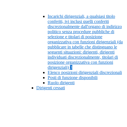
Incarichi dirigenziali, a qualsiasi titolo
conferiti, ivi inclusi quelli conferiti
discrezionalmente dall'organo di indirizzo
politico senza procedure pubbliche di
selezione e titolari di posizione
organizzativa con funzioni dirigenziali (da
pubblicare in tabelle che distinguano le
seguenti situazioni: dirigenti, dirigenti
individuati discrezionalmente, titolari di
posizione organizzativa con funzioni
dirigenziali)
3
Elenco posizioni dirigenziali discrezionali
Posti di funzione disponibili
Ruolo dirigenti
Dirigenti cessati