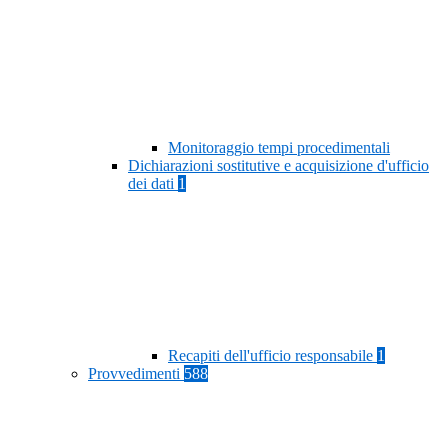
Monitoraggio tempi procedimentali
Dichiarazioni sostitutive e acquisizione d'ufficio
dei dati
1
Recapiti dell'ufficio responsabile
1
Provvedimenti
588