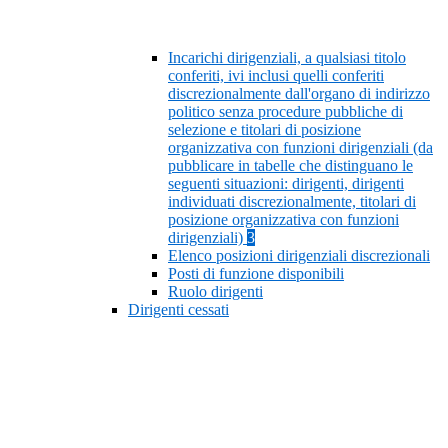
Incarichi dirigenziali, a qualsiasi titolo
conferiti, ivi inclusi quelli conferiti
discrezionalmente dall'organo di indirizzo
politico senza procedure pubbliche di
selezione e titolari di posizione
organizzativa con funzioni dirigenziali (da
pubblicare in tabelle che distinguano le
seguenti situazioni: dirigenti, dirigenti
individuati discrezionalmente, titolari di
posizione organizzativa con funzioni
dirigenziali)
3
Elenco posizioni dirigenziali discrezionali
Posti di funzione disponibili
Ruolo dirigenti
Dirigenti cessati