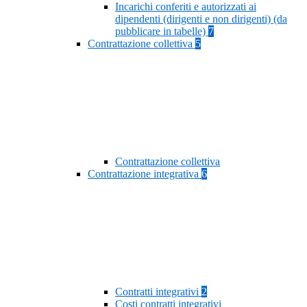
Incarichi conferiti e autorizzati ai
dipendenti (dirigenti e non dirigenti) (da
pubblicare in tabelle)
7
Contrattazione collettiva
5
Contrattazione collettiva
Contrattazione integrativa
6
Contratti integrativi
2
Costi contratti integrativi