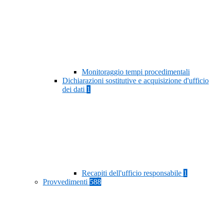
Monitoraggio tempi procedimentali
Dichiarazioni sostitutive e acquisizione d'ufficio
dei dati
1
Recapiti dell'ufficio responsabile
1
Provvedimenti
588