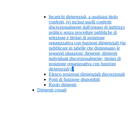
Incarichi dirigenziali, a qualsiasi titolo
conferiti, ivi inclusi quelli conferiti
discrezionalmente dall'organo di indirizzo
politico senza procedure pubbliche di
selezione e titolari di posizione
organizzativa con funzioni dirigenziali (da
pubblicare in tabelle che distinguano le
seguenti situazioni: dirigenti, dirigenti
individuati discrezionalmente, titolari di
posizione organizzativa con funzioni
dirigenziali)
3
Elenco posizioni dirigenziali discrezionali
Posti di funzione disponibili
Ruolo dirigenti
Dirigenti cessati