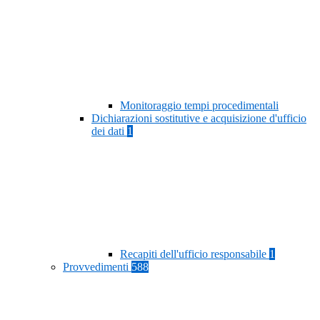
Monitoraggio tempi procedimentali
Dichiarazioni sostitutive e acquisizione d'ufficio
dei dati
1
Recapiti dell'ufficio responsabile
1
Provvedimenti
588