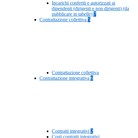
Incarichi conferiti e autorizzati ai
dipendenti (dirigenti e non dirigenti) (da
pubblicare in tabelle)
7
Contrattazione collettiva
5
Contrattazione collettiva
Contrattazione integrativa
6
Contratti integrativi
2
Costi contratti integrativi