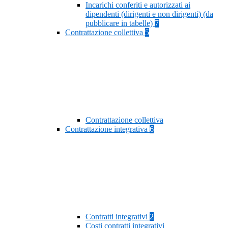
Incarichi conferiti e autorizzati ai
dipendenti (dirigenti e non dirigenti) (da
pubblicare in tabelle)
7
Contrattazione collettiva
5
Contrattazione collettiva
Contrattazione integrativa
6
Contratti integrativi
2
Costi contratti integrativi