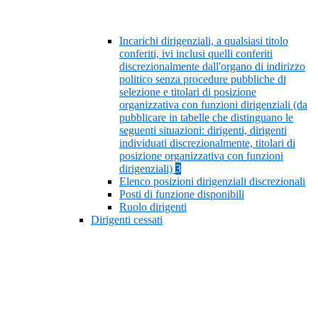
Incarichi dirigenziali, a qualsiasi titolo
conferiti, ivi inclusi quelli conferiti
discrezionalmente dall'organo di indirizzo
politico senza procedure pubbliche di
selezione e titolari di posizione
organizzativa con funzioni dirigenziali (da
pubblicare in tabelle che distinguano le
seguenti situazioni: dirigenti, dirigenti
individuati discrezionalmente, titolari di
posizione organizzativa con funzioni
dirigenziali)
3
Elenco posizioni dirigenziali discrezionali
Posti di funzione disponibili
Ruolo dirigenti
Dirigenti cessati