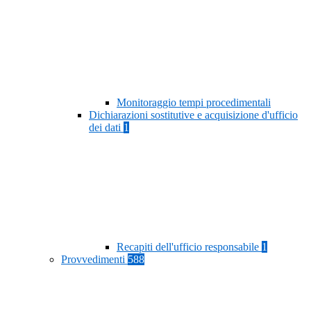
Monitoraggio tempi procedimentali
Dichiarazioni sostitutive e acquisizione d'ufficio
dei dati
1
Recapiti dell'ufficio responsabile
1
Provvedimenti
588