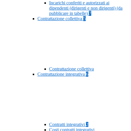
Incarichi conferiti e autorizzati ai
dipendenti (dirigenti e non dirigenti) (da
pubblicare in tabelle)
7
Contrattazione collettiva
5
Contrattazione collettiva
Contrattazione integrativa
6
Contratti integrativi
2
Costi contratti integrativi