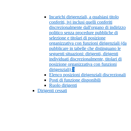
Incarichi dirigenziali, a qualsiasi titolo
conferiti, ivi inclusi quelli conferiti
discrezionalmente dall'organo di indirizzo
politico senza procedure pubbliche di
selezione e titolari di posizione
organizzativa con funzioni dirigenziali (da
pubblicare in tabelle che distinguano le
seguenti situazioni: dirigenti, dirigenti
individuati discrezionalmente, titolari di
posizione organizzativa con funzioni
dirigenziali)
3
Elenco posizioni dirigenziali discrezionali
Posti di funzione disponibili
Ruolo dirigenti
Dirigenti cessati