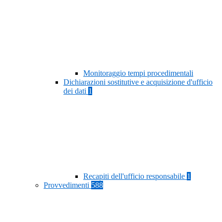
Monitoraggio tempi procedimentali
Dichiarazioni sostitutive e acquisizione d'ufficio
dei dati
1
Recapiti dell'ufficio responsabile
1
Provvedimenti
588