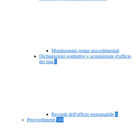
Monitoraggio tempi procedimentali
Dichiarazioni sostitutive e acquisizione d'ufficio
dei dati
1
Recapiti dell'ufficio responsabile
1
Provvedimenti
588