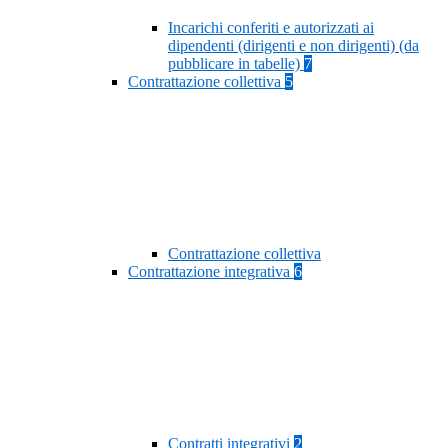
Incarichi conferiti e autorizzati ai
dipendenti (dirigenti e non dirigenti) (da
pubblicare in tabelle)
7
Contrattazione collettiva
5
Contrattazione collettiva
Contrattazione integrativa
6
Contratti integrativi
2