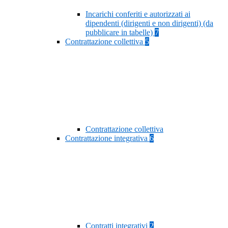
Incarichi conferiti e autorizzati ai
dipendenti (dirigenti e non dirigenti) (da
pubblicare in tabelle)
7
Contrattazione collettiva
5
Contrattazione collettiva
Contrattazione integrativa
6
Contratti integrativi
2