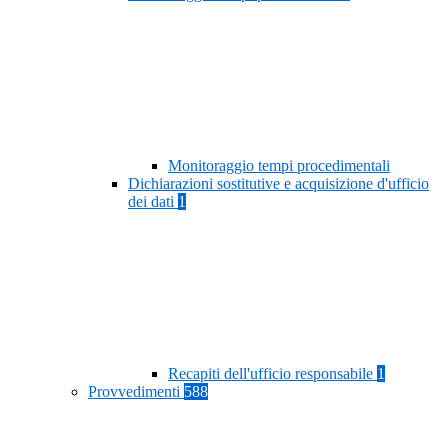
Monitoraggio tempi procedimentali
Dichiarazioni sostitutive e acquisizione d'ufficio
dei dati
1
Recapiti dell'ufficio responsabile
1
Provvedimenti
588