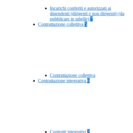
Incarichi conferiti e autorizzati ai
dipendenti (dirigenti e non dirigenti) (da
pubblicare in tabelle)
7
Contrattazione collettiva
5
Contrattazione collettiva
Contrattazione integrativa
6
Contratti integrativi
2