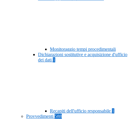
Monitoraggio tempi procedimentali
Dichiarazioni sostitutive e acquisizione d'ufficio
dei dati
1
Recapiti dell'ufficio responsabile
1
Provvedimenti
588