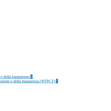
 e della trasparenza
2
rruzione e della trasparenza (PTPCT)
1