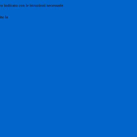
o indicato con le istruzioni necessarie.
ite la
Login Spaggiari