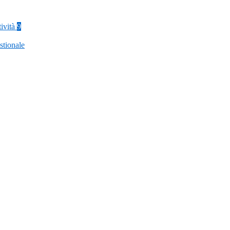
tività
9
stionale