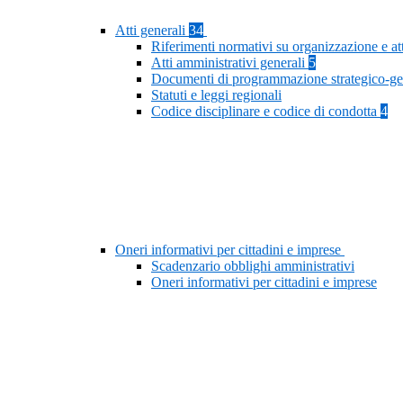
Atti generali
34
Riferimenti normativi su organizzazione e at
Atti amministrativi generali
5
Documenti di programmazione strategico-ge
Statuti e leggi regionali
Codice disciplinare e codice di condotta
4
Oneri informativi per cittadini e imprese
Scadenzario obblighi amministrativi
Oneri informativi per cittadini e imprese