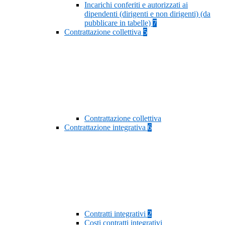
Incarichi conferiti e autorizzati ai
dipendenti (dirigenti e non dirigenti) (da
pubblicare in tabelle)
7
Contrattazione collettiva
5
Contrattazione collettiva
Contrattazione integrativa
6
Contratti integrativi
2
Costi contratti integrativi