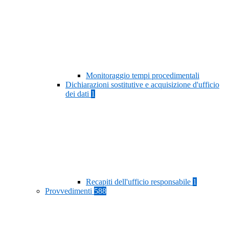
Monitoraggio tempi procedimentali
Dichiarazioni sostitutive e acquisizione d'ufficio
dei dati
1
Recapiti dell'ufficio responsabile
1
Provvedimenti
588