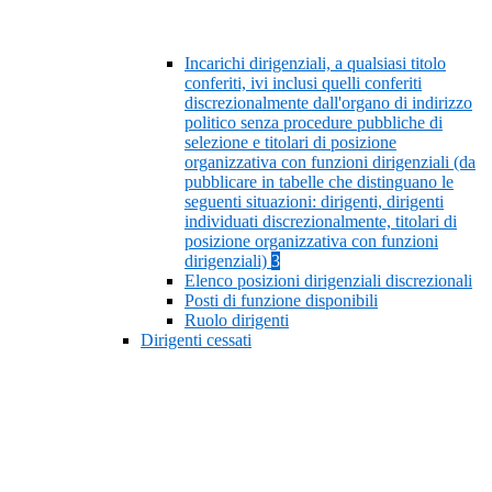
Incarichi dirigenziali, a qualsiasi titolo
conferiti, ivi inclusi quelli conferiti
discrezionalmente dall'organo di indirizzo
politico senza procedure pubbliche di
selezione e titolari di posizione
organizzativa con funzioni dirigenziali (da
pubblicare in tabelle che distinguano le
seguenti situazioni: dirigenti, dirigenti
individuati discrezionalmente, titolari di
posizione organizzativa con funzioni
dirigenziali)
3
Elenco posizioni dirigenziali discrezionali
Posti di funzione disponibili
Ruolo dirigenti
Dirigenti cessati