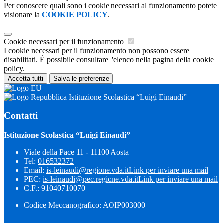
Per conoscere quali sono i cookie necessari al funzionamento potete
visionare la
COOKIE POLICY
.
Cookie necessari per il funzionamento
I cookie necessari per il funzionamento non possono essere
disabilitati. È possibile consultare l'elenco nella pagina della cookie
policy.
Accetta tutti
Salva le preferenze
Istituzione Scolastica “Luigi Einaudi”
Contatti
Istituzione Scolastica “Luigi Einaudi”
Viale della Pace 11 - 11100 Aosta
Tel:
016532372
Email:
is-leinaudi@regione.vda.it
Link per inviare una mail
PEC:
is-leinaudi@pec.regione.vda.it
Link per inviare una mail
C.F.: 91040710070
Codice Meccanografico: AOIP003000