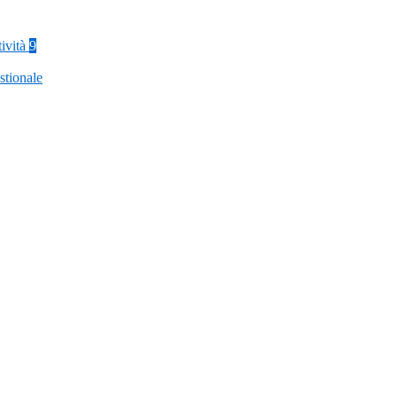
tività
9
stionale