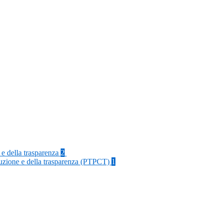
 e della trasparenza
2
rruzione e della trasparenza (PTPCT)
1