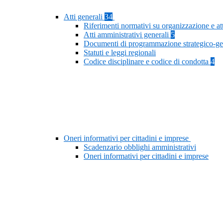
Atti generali
34
Riferimenti normativi su organizzazione e at
Atti amministrativi generali
5
Documenti di programmazione strategico-ge
Statuti e leggi regionali
Codice disciplinare e codice di condotta
4
Oneri informativi per cittadini e imprese
Scadenzario obblighi amministrativi
Oneri informativi per cittadini e imprese