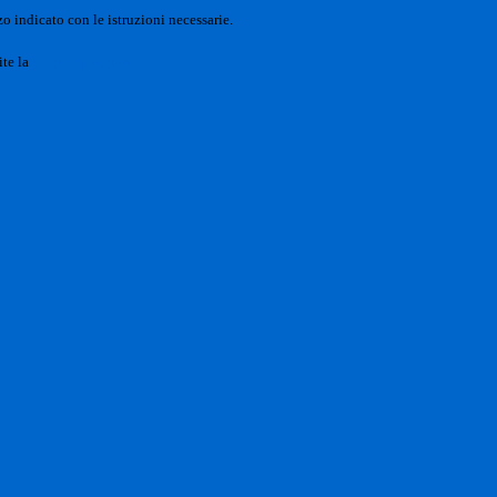
o indicato con le istruzioni necessarie.
ite la
Login Spaggiari