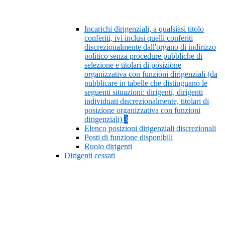
Incarichi dirigenziali, a qualsiasi titolo
conferiti, ivi inclusi quelli conferiti
discrezionalmente dall'organo di indirizzo
politico senza procedure pubbliche di
selezione e titolari di posizione
organizzativa con funzioni dirigenziali (da
pubblicare in tabelle che distinguano le
seguenti situazioni: dirigenti, dirigenti
individuati discrezionalmente, titolari di
posizione organizzativa con funzioni
dirigenziali)
3
Elenco posizioni dirigenziali discrezionali
Posti di funzione disponibili
Ruolo dirigenti
Dirigenti cessati