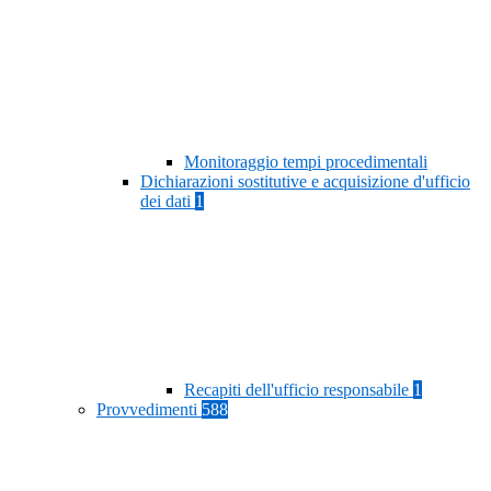
Monitoraggio tempi procedimentali
Dichiarazioni sostitutive e acquisizione d'ufficio
dei dati
1
Recapiti dell'ufficio responsabile
1
Provvedimenti
588