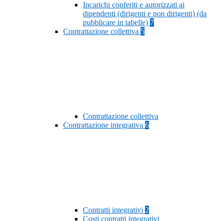
Incarichi conferiti e autorizzati ai
dipendenti (dirigenti e non dirigenti) (da
pubblicare in tabelle)
7
Contrattazione collettiva
5
Contrattazione collettiva
Contrattazione integrativa
6
Contratti integrativi
2
Costi contratti integrativi