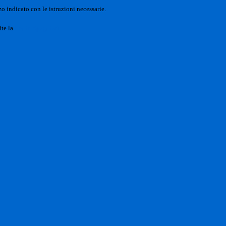
o indicato con le istruzioni necessarie.
ite la
Login Spaggiari