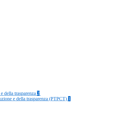
 e della trasparenza
2
rruzione e della trasparenza (PTPCT)
1