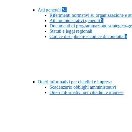
Atti generali
34
Riferimenti normativi su organizzazione e at
Atti amministrativi generali
5
Documenti di programmazione strategico-ge
Statuti e leggi regionali
Codice disciplinare e codice di condotta
4
Oneri informativi per cittadini e imprese
Scadenzario obblighi amministrativi
Oneri informativi per cittadini e imprese