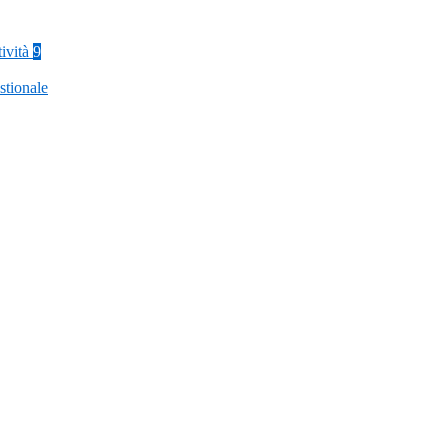
tività
9
stionale