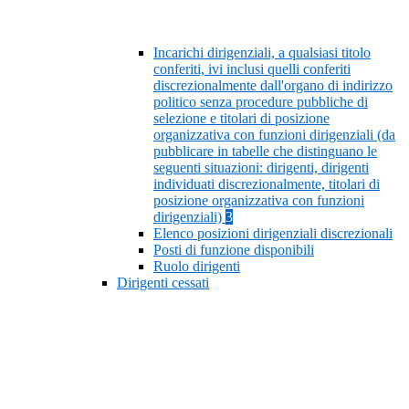
Incarichi dirigenziali, a qualsiasi titolo
conferiti, ivi inclusi quelli conferiti
discrezionalmente dall'organo di indirizzo
politico senza procedure pubbliche di
selezione e titolari di posizione
organizzativa con funzioni dirigenziali (da
pubblicare in tabelle che distinguano le
seguenti situazioni: dirigenti, dirigenti
individuati discrezionalmente, titolari di
posizione organizzativa con funzioni
dirigenziali)
3
Elenco posizioni dirigenziali discrezionali
Posti di funzione disponibili
Ruolo dirigenti
Dirigenti cessati