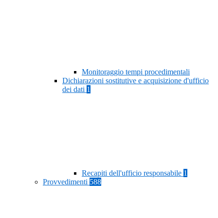
Monitoraggio tempi procedimentali
Dichiarazioni sostitutive e acquisizione d'ufficio
dei dati
1
Recapiti dell'ufficio responsabile
1
Provvedimenti
588