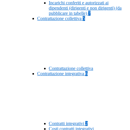
Incarichi conferiti e autorizzati ai
dipendenti (dirigenti e non dirigenti) (da
pubblicare in tabelle)
7
Contrattazione collettiva
5
Contrattazione collettiva
Contrattazione integrativa
6
Contratti integrativi
2
Costi contratti integrativi