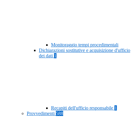
Monitoraggio tempi procedimentali
Dichiarazioni sostitutive e acquisizione d'ufficio
dei dati
1
Recapiti dell'ufficio responsabile
1
Provvedimenti
588