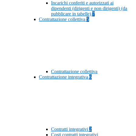
Incarichi conferiti e autorizzati ai
dipendenti (dirigenti e non dirigenti) (da
pubblicare in tabelle)
7
Contrattazione collettiva
5
Contrattazione collettiva
Contrattazione integrativa
6
Contratti integrativi
2
Costi contratti integrativi