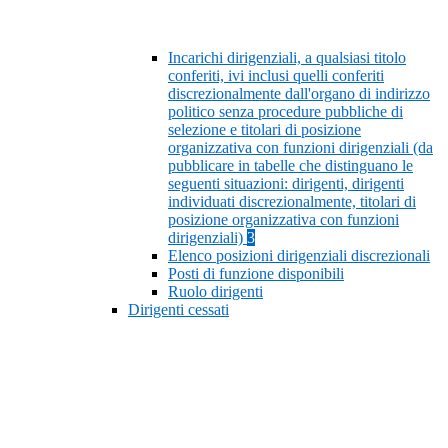
Incarichi dirigenziali, a qualsiasi titolo
conferiti, ivi inclusi quelli conferiti
discrezionalmente dall'organo di indirizzo
politico senza procedure pubbliche di
selezione e titolari di posizione
organizzativa con funzioni dirigenziali (da
pubblicare in tabelle che distinguano le
seguenti situazioni: dirigenti, dirigenti
individuati discrezionalmente, titolari di
posizione organizzativa con funzioni
dirigenziali)
3
Elenco posizioni dirigenziali discrezionali
Posti di funzione disponibili
Ruolo dirigenti
Dirigenti cessati