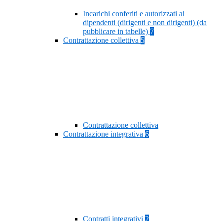
Incarichi conferiti e autorizzati ai
dipendenti (dirigenti e non dirigenti) (da
pubblicare in tabelle)
7
Contrattazione collettiva
5
Contrattazione collettiva
Contrattazione integrativa
6
Contratti integrativi
2