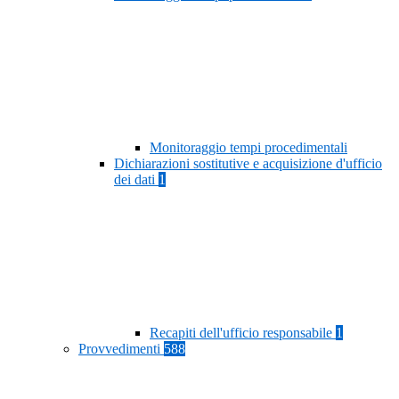
Monitoraggio tempi procedimentali
Dichiarazioni sostitutive e acquisizione d'ufficio
dei dati
1
Recapiti dell'ufficio responsabile
1
Provvedimenti
588