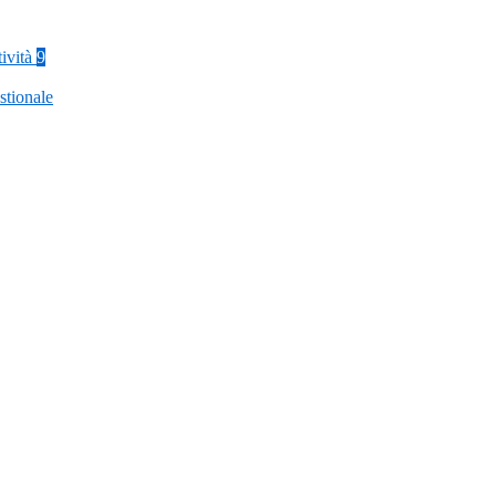
tività
9
stionale