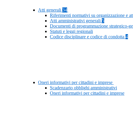
Atti generali
34
Riferimenti normativi su organizzazione e at
Atti amministrativi generali
5
Documenti di programmazione strategico-ge
Statuti e leggi regionali
Codice disciplinare e codice di condotta
4
Oneri informativi per cittadini e imprese
Scadenzario obblighi amministrativi
Oneri informativi per cittadini e imprese