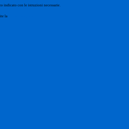
o indicato con le istruzioni necessarie.
ite la
Login Spaggiari