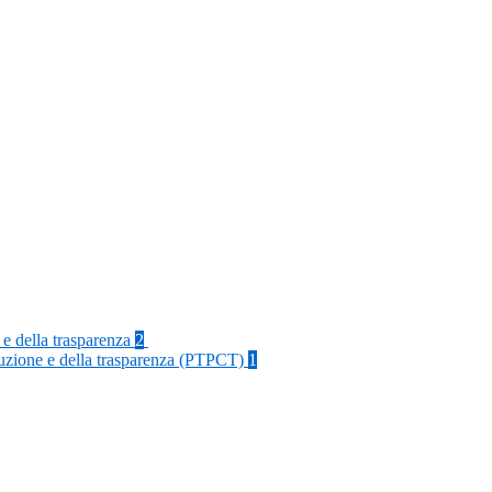
 e della trasparenza
2
rruzione e della trasparenza (PTPCT)
1