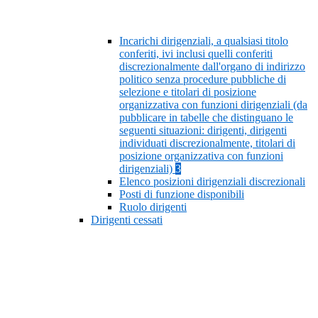
Incarichi dirigenziali, a qualsiasi titolo
conferiti, ivi inclusi quelli conferiti
discrezionalmente dall'organo di indirizzo
politico senza procedure pubbliche di
selezione e titolari di posizione
organizzativa con funzioni dirigenziali (da
pubblicare in tabelle che distinguano le
seguenti situazioni: dirigenti, dirigenti
individuati discrezionalmente, titolari di
posizione organizzativa con funzioni
dirigenziali)
3
Elenco posizioni dirigenziali discrezionali
Posti di funzione disponibili
Ruolo dirigenti
Dirigenti cessati