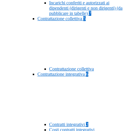
Incarichi conferiti e autorizzati ai
dipendenti (dirigenti e non dirigenti) (da
pubblicare in tabelle)
7
Contrattazione collettiva
5
Contrattazione collettiva
Contrattazione integrativa
6
Contratti integrativi
2
Costi contratti integrativi