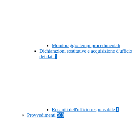
Monitoraggio tempi procedimentali
Dichiarazioni sostitutive e acquisizione d'ufficio
dei dati
1
Recapiti dell'ufficio responsabile
1
Provvedimenti
588