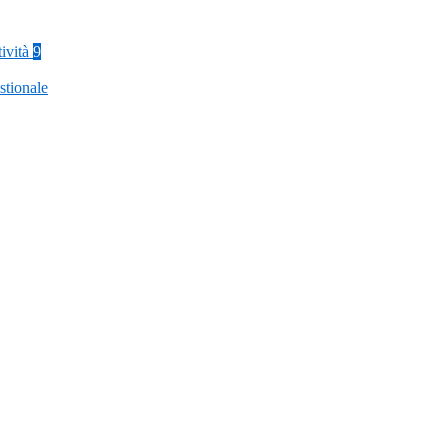
tività
9
stionale