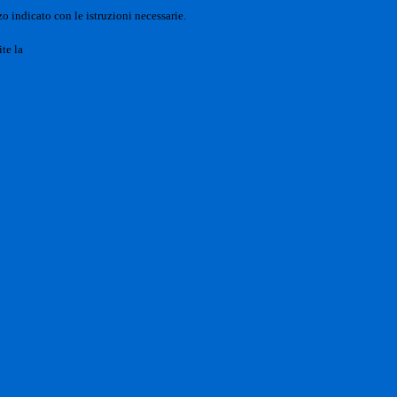
o indicato con le istruzioni necessarie.
ite la
Login Spaggiari