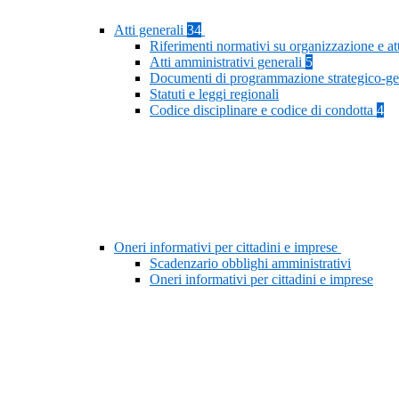
Atti generali
34
Riferimenti normativi su organizzazione e at
Atti amministrativi generali
5
Documenti di programmazione strategico-ge
Statuti e leggi regionali
Codice disciplinare e codice di condotta
4
Oneri informativi per cittadini e imprese
Scadenzario obblighi amministrativi
Oneri informativi per cittadini e imprese