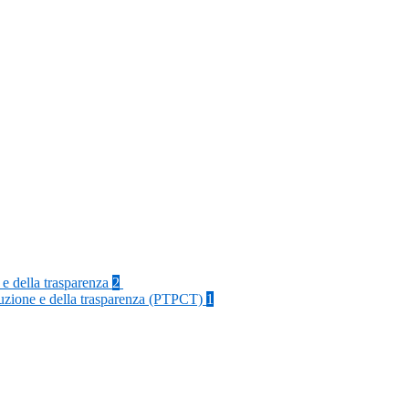
 e della trasparenza
2
rruzione e della trasparenza (PTPCT)
1