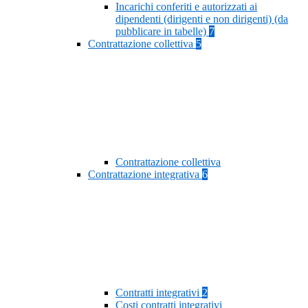
Incarichi conferiti e autorizzati ai
dipendenti (dirigenti e non dirigenti) (da
pubblicare in tabelle)
7
Contrattazione collettiva
5
Contrattazione collettiva
Contrattazione integrativa
6
Contratti integrativi
2
Costi contratti integrativi