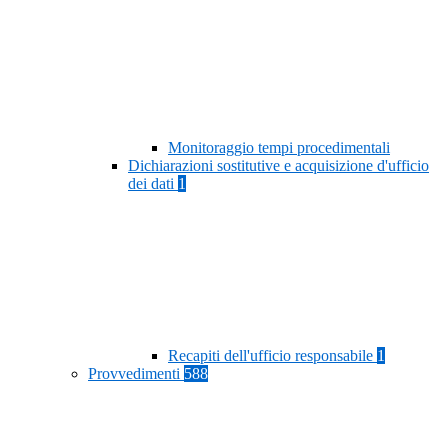
Monitoraggio tempi procedimentali
Dichiarazioni sostitutive e acquisizione d'ufficio
dei dati
1
Recapiti dell'ufficio responsabile
1
Provvedimenti
588