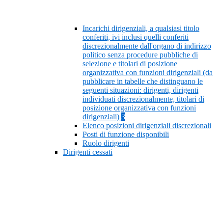
Incarichi dirigenziali, a qualsiasi titolo
conferiti, ivi inclusi quelli conferiti
discrezionalmente dall'organo di indirizzo
politico senza procedure pubbliche di
selezione e titolari di posizione
organizzativa con funzioni dirigenziali (da
pubblicare in tabelle che distinguano le
seguenti situazioni: dirigenti, dirigenti
individuati discrezionalmente, titolari di
posizione organizzativa con funzioni
dirigenziali)
3
Elenco posizioni dirigenziali discrezionali
Posti di funzione disponibili
Ruolo dirigenti
Dirigenti cessati