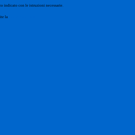
o indicato con le istruzioni necessarie.
ite la
Login Spaggiari