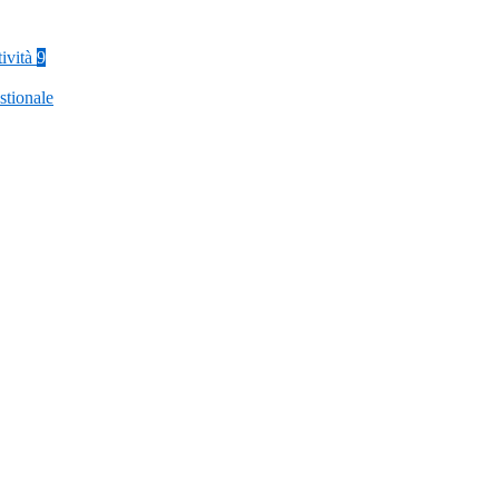
tività
9
stionale