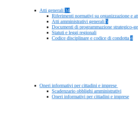
Atti generali
34
Riferimenti normativi su organizzazione e at
Atti amministrativi generali
5
Documenti di programmazione strategico-ge
Statuti e leggi regionali
Codice disciplinare e codice di condotta
4
Oneri informativi per cittadini e imprese
Scadenzario obblighi amministrativi
Oneri informativi per cittadini e imprese