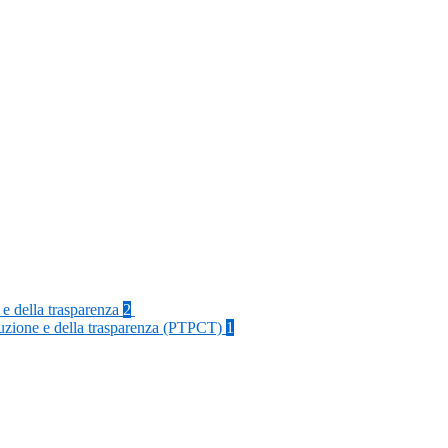
 e della trasparenza
2
rruzione e della trasparenza (PTPCT)
1