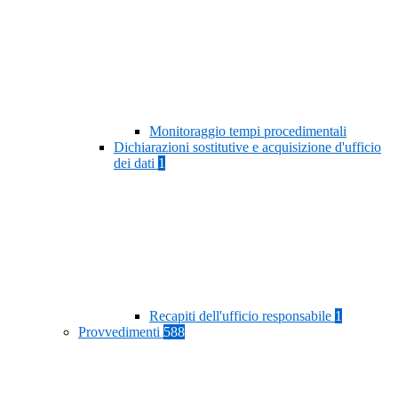
Monitoraggio tempi procedimentali
Dichiarazioni sostitutive e acquisizione d'ufficio
dei dati
1
Recapiti dell'ufficio responsabile
1
Provvedimenti
588