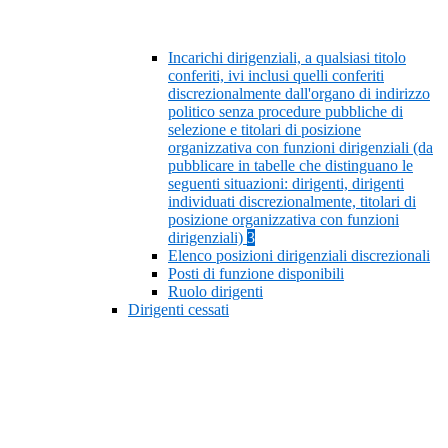
Incarichi dirigenziali, a qualsiasi titolo
conferiti, ivi inclusi quelli conferiti
discrezionalmente dall'organo di indirizzo
politico senza procedure pubbliche di
selezione e titolari di posizione
organizzativa con funzioni dirigenziali (da
pubblicare in tabelle che distinguano le
seguenti situazioni: dirigenti, dirigenti
individuati discrezionalmente, titolari di
posizione organizzativa con funzioni
dirigenziali)
3
Elenco posizioni dirigenziali discrezionali
Posti di funzione disponibili
Ruolo dirigenti
Dirigenti cessati