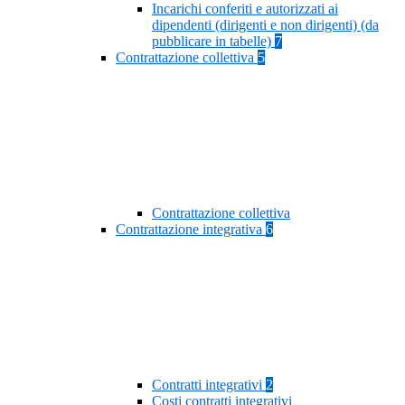
Incarichi conferiti e autorizzati ai
dipendenti (dirigenti e non dirigenti) (da
pubblicare in tabelle)
7
Contrattazione collettiva
5
Contrattazione collettiva
Contrattazione integrativa
6
Contratti integrativi
2
Costi contratti integrativi